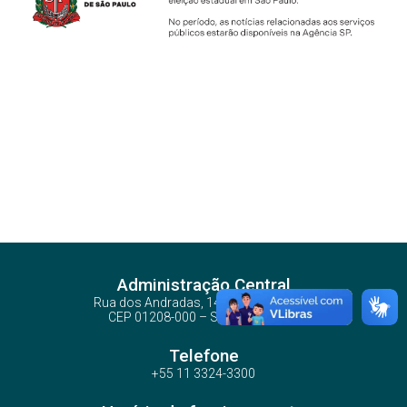
Administração Central
Rua dos Andradas, 140 - Santa Ifigênia
CEP 01208-000 – São Paulo – SP
Telefone
+55 11 3324-3300