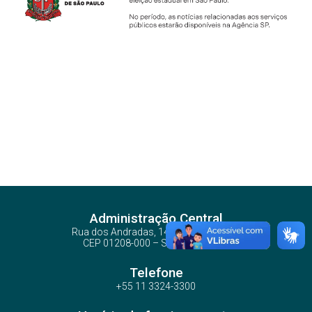
Administração Central
Rua dos Andradas, 140 - Santa Ifigênia
CEP 01208-000 – São Paulo – SP
Telefone
+55 11 3324-3300