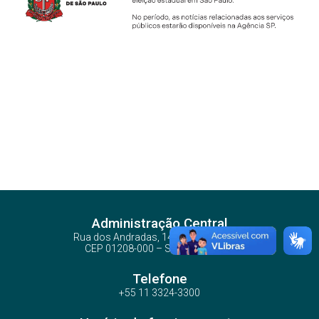
Administração Central
Rua dos Andradas, 140 - Santa Ifigênia
CEP 01208-000 – São Paulo – SP
Telefone
+55 11 3324-3300