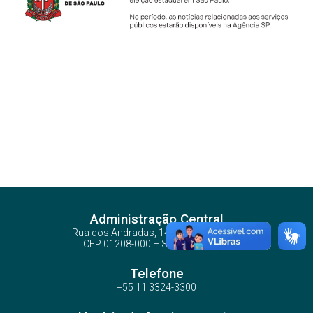
Administração Central
Rua dos Andradas, 140 - Santa Ifigênia
CEP 01208-000 – São Paulo – SP
Telefone
+55 11 3324-3300