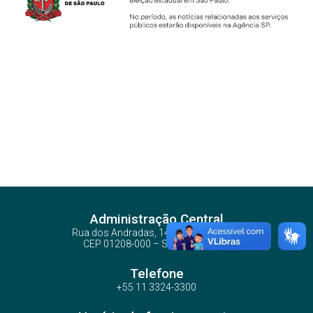
Administração Central
Rua dos Andradas, 140 - Santa Ifigênia
CEP 01208-000 – São Paulo – SP
Telefone
+55 11 3324-3300