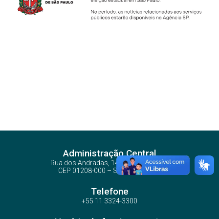
Administração Central
Rua dos Andradas, 140 - Santa Ifigênia
CEP 01208-000 – São Paulo – SP
Telefone
+55 11 3324-3300