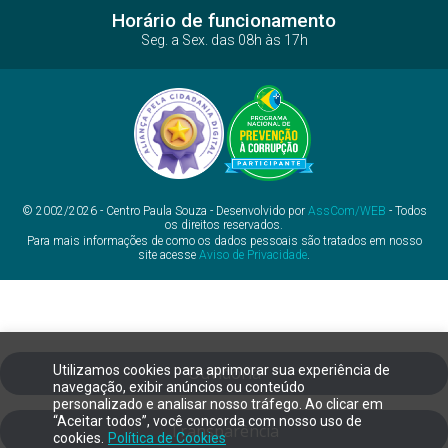
Horário de funcionamento
Seg. a Sex. das 08h às 17h
© 2002/2026 - Centro Paula Souza - Desenvolvido por
AssCom/WEB
- Todos
os direitos reservados.
Para mais informações de como os dados pessoais são tratados em nosso
site acesse
Aviso de Privacidade
.
Utilizamos cookies para aprimorar sua experiência de
Ouvidoria
navegação, exibir anúncios ou conteúdo
personalizado e analisar nosso tráfego. Ao clicar em
“Aceitar todos”, você concorda com nosso uso de
Transparência
cookies.
Política de Cookies