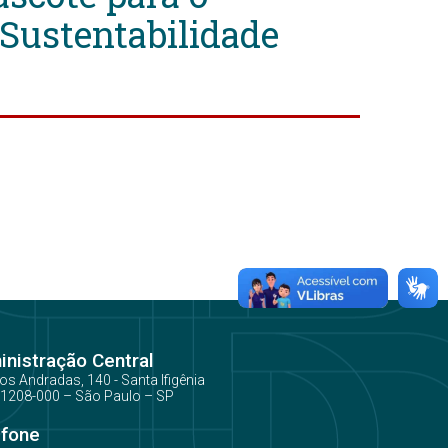
 Sustentabilidade
nistração Central
os Andradas, 140 - Santa Ifigênia
1208-000 – São Paulo – SP
efone