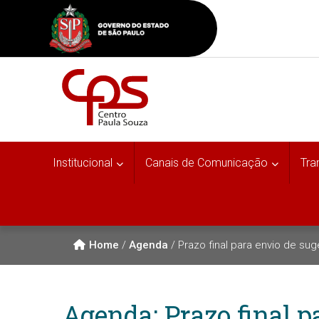
Institucional
Canais de Comunicação
Tra
Home
/
Agenda
/
Prazo final para envio de su
Agenda: Prazo final p