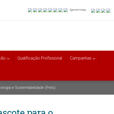
/governosp
ção
Qualificação Profissional
Campanhas
ologia e Sustentabilidade (Pets)
ascote para o