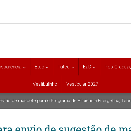
nsparência
Etec
Fatec
EaD
Pós-Gradua
Vestibulinho
Vestibular 2027
gestão de mascote para o Programa de Eficiência Energética, Tecn
ara envio de sugestão de m