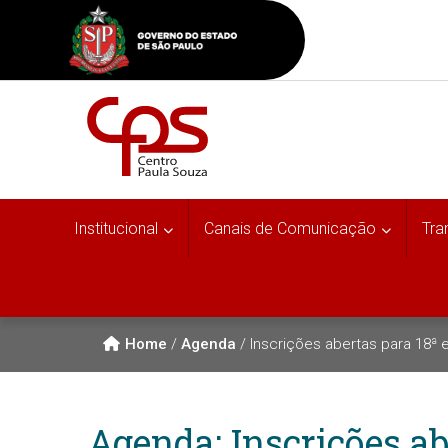
Institucional
Canais de Comunicação
Tra
Home
/
Agenda
/
Inscrições abertas para 18ª
Agenda: Inscrições ab