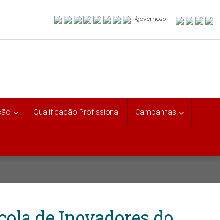
/governosp
ção
Qualificação Profissional
Campanhas
cola de Inovadores do