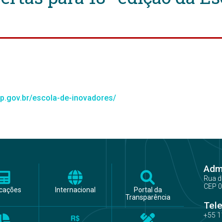
.sp.gov.br/escola-de-inovadores/
Admi
Rua d
CEP 0
icações
Internacional
Portal da
Transparência
Tel
+55 1