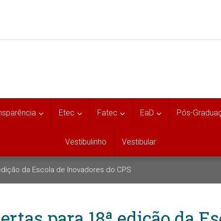
nsparência
Etec
Fatec
EaD
Pós-Gradua
Vestibulinho
Vestibular
 edição da Escola de Inovadores do CPS
ertas para 18ª edição da Es