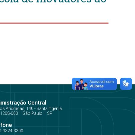
nistração Central
os Andradas, 140 - Santa Ifigênia
1208-000 – São Paulo – SP
efone
1 3324-3300