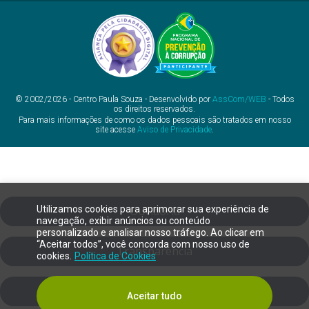
© 2002/2026 - Centro Paula Souza - Desenvolvido por
AssCom/WEB
- Todos
os direitos reservados.
Para mais informações de como os dados pessoais são tratados em nosso
site acesse
Aviso de Privacidade
.
Utilizamos cookies para aprimorar sua experiência de
Ouvidoria
navegação, exibir anúncios ou conteúdo
personalizado e analisar nosso tráfego. Ao clicar em
“Aceitar todos”, você concorda com nosso uso de
Transparência
cookies.
Política de Cookies
SIC
Aceitar tudo