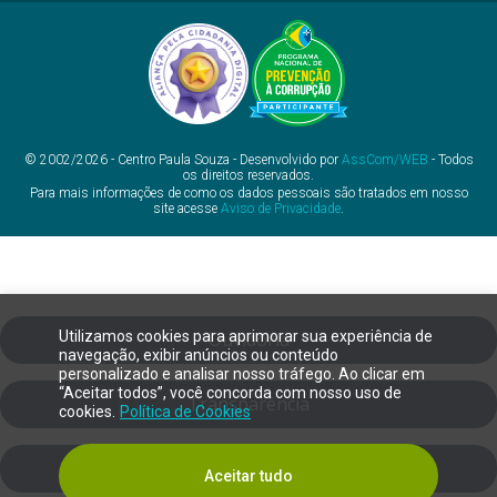
© 2002/2026 - Centro Paula Souza - Desenvolvido por
AssCom/WEB
- Todos
os direitos reservados.
Para mais informações de como os dados pessoais são tratados em nosso
site acesse
Aviso de Privacidade
.
Utilizamos cookies para aprimorar sua experiência de
Ouvidoria
navegação, exibir anúncios ou conteúdo
personalizado e analisar nosso tráfego. Ao clicar em
“Aceitar todos”, você concorda com nosso uso de
Transparência
cookies.
Política de Cookies
SIC
Aceitar tudo