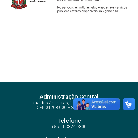
Administração Central
Rua dos Andradas, 140 - Santa Ifigênia
CEP 01208-000 – São Paulo – SP
Telefone
+55 11 3324-3300