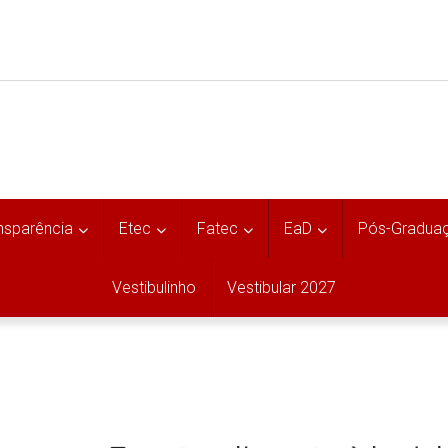
nsparência
Etec
Fatec
EaD
Pós-Gradua
Vestibulinho
Vestibular 2027