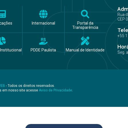
Admi
Rua d
CEP 0
icações
Internacional
Portal da
Transparência
Tel
+55 1
Hor
Institucional
PDDE Paulista
Manual de Identidade
Seg. 
WEB
- Todos os direitos reservados.
os em nosso site acesse
Aviso de Privacidade
.