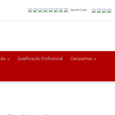
/governosp
ção
Qualificação Profissional
Campanhas