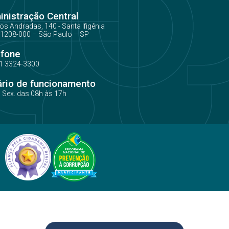
nistração Central
os Andradas, 140 - Santa Ifigênia
1208-000 – São Paulo – SP
efone
1 3324-3300
ário de funcionamento
a Sex. das 08h às 17h