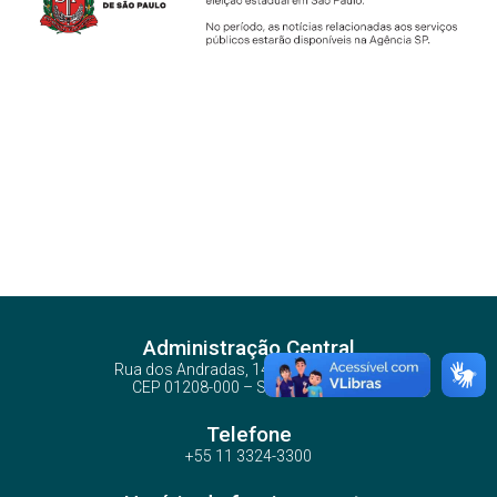
Administração Central
Rua dos Andradas, 140 - Santa Ifigênia
CEP 01208-000 – São Paulo – SP
Telefone
+55 11 3324-3300