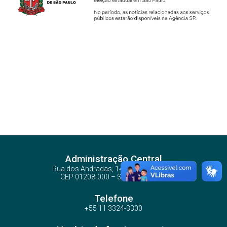
Administração Central
Rua dos Andradas, 140 - Santa Ifigênia
CEP 01208-000 – São Paulo – SP
Telefone
+55 11 3324-3300