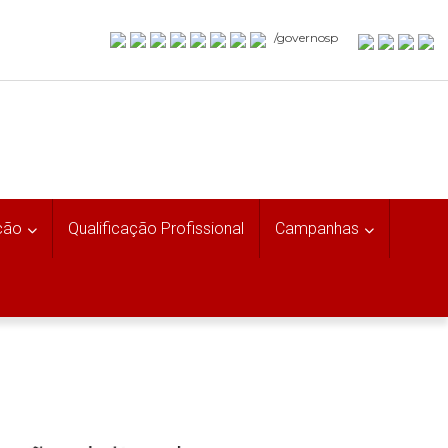
/governosp
ção
Qualificação Profissional
Campanhas