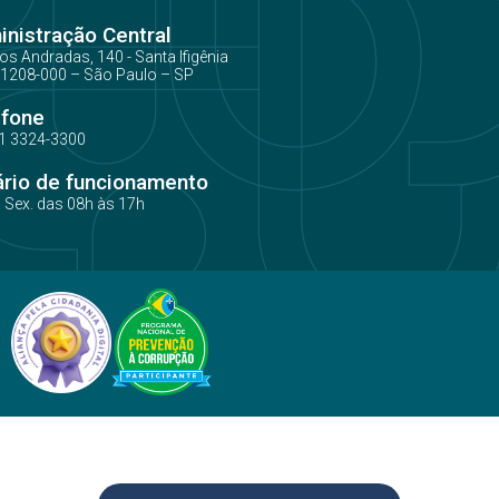
nistração Central
os Andradas, 140 - Santa Ifigênia
1208-000 – São Paulo – SP
efone
1 3324-3300
ário de funcionamento
a Sex. das 08h às 17h