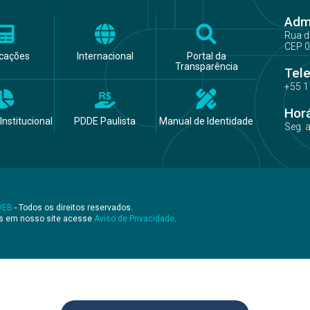
Admi
Rua d
CEP 0
icações
Internacional
Portal da
Transparência
Tel
+55 1
Hor
Institucional
PDDE Paulista
Manual de Identidade
Seg. 
WEB
- Todos os direitos reservados.
os em nosso site acesse
Aviso de Privacidade
.