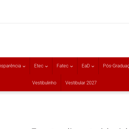
nsparência
Etec
Fatec
EaD
Pós-Gradua
Vestibulinho
Vestibular 2027