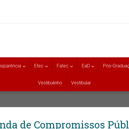
nsparência
Etec
Fatec
EaD
Pós-Gradua
Vestibulinho
Vestibular
nda de Compromissos Públ