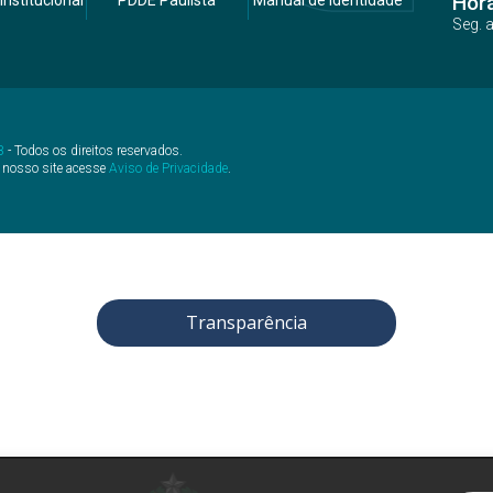
Hor
Institucional
PDDE Paulista
Manual de Identidade
Seg. 
B
- Todos os direitos reservados.
 nosso site acesse
Aviso de Privacidade
.
Transparência