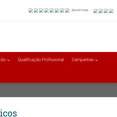
/governosp
ção
Qualificação Profissional
Campanhas
icos