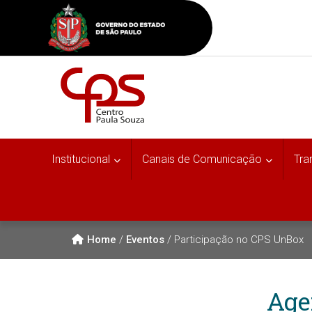
Institucional
Canais de Comunicação
Tra
Home
/
Eventos
/
Participação no CPS UnBox
Age