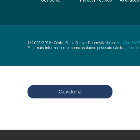
Ouvidoria
Parecer Técnico
Avaliação 
© 2002/2026 - Centro Paula Souza - Desenvolvido por
AssCom/WE
Para mais informações de como os dados pessoais são tratados em
Ouvidoria