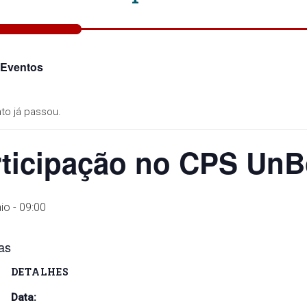
 Eventos
to já passou.
rticipação no CPS UnB
io - 09:00
as
DETALHES
Data: