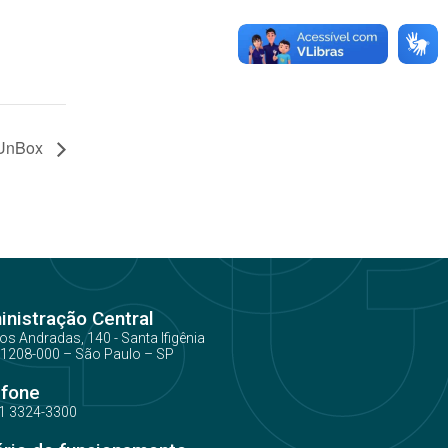
 UnBox
nistração Central
os Andradas, 140 - Santa Ifigênia
1208-000 – São Paulo – SP
efone
1 3324-3300