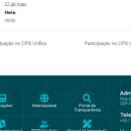
27 de maio
Hora:
09:00
cipação no CPS UnBox
Participação no CPS
Admi
Rua d
CEP 0
icações
Internacional
Portal da
Transparência
Tel
+55 1