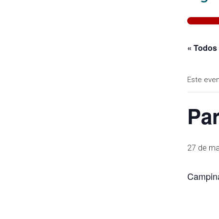
« Todos
Este even
Pa
27 de ma
Campin