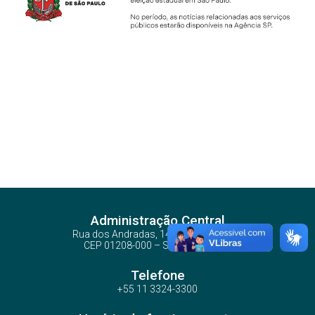
Administração Central
Rua dos Andradas, 140 - Santa Ifigênia
CEP 01208-000 – São Paulo – SP
Telefone
+55 11 3324-3300