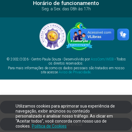
Horário de funcionamento
Seg. a Sex. das 08h às 17h
© 2002/2026 - Centro Paula Souza - Desenvolvido por
AssCom/WEB
- Todos
os direitos reservados.
Para mais informações de como os dados pessoais são tratados em nosso
site acesse
Aviso de Privacidade
.
Utilizamos cookies para aprimorar sua experiência de
Ouvidoria
navegação, exibir anúncios ou conteúdo
personalizado e analisar nosso tráfego. Ao clicar em
“Aceitar todos”, você concorda com nosso uso de
Transparência
cookies.
Política de Cookies