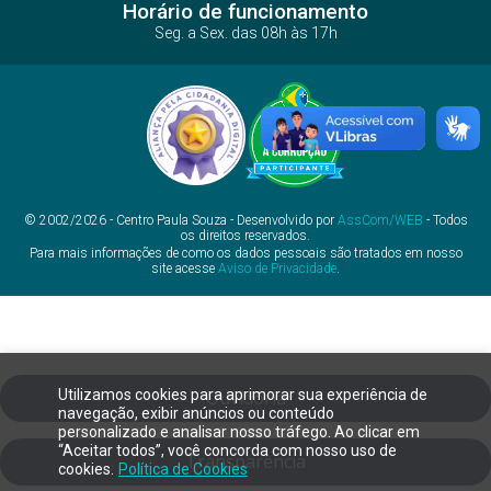
Horário de funcionamento
Seg. a Sex. das 08h às 17h
© 2002/2026 - Centro Paula Souza - Desenvolvido por
AssCom/WEB
- Todos
os direitos reservados.
Para mais informações de como os dados pessoais são tratados em nosso
site acesse
Aviso de Privacidade
.
Utilizamos cookies para aprimorar sua experiência de
Ouvidoria
navegação, exibir anúncios ou conteúdo
personalizado e analisar nosso tráfego. Ao clicar em
“Aceitar todos”, você concorda com nosso uso de
Transparência
cookies.
Política de Cookies