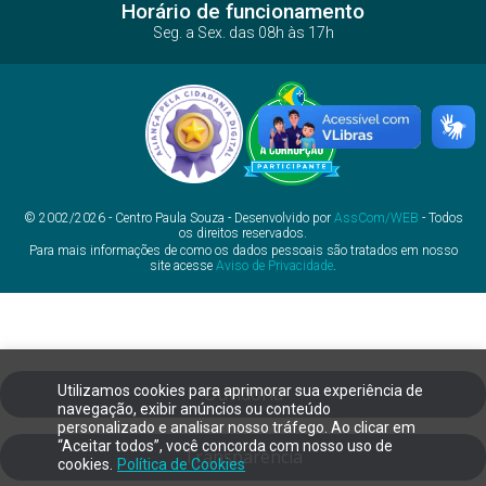
Horário de funcionamento
Seg. a Sex. das 08h às 17h
© 2002/2026 - Centro Paula Souza - Desenvolvido por
AssCom/WEB
- Todos
os direitos reservados.
Para mais informações de como os dados pessoais são tratados em nosso
site acesse
Aviso de Privacidade
.
Utilizamos cookies para aprimorar sua experiência de
Ouvidoria
navegação, exibir anúncios ou conteúdo
personalizado e analisar nosso tráfego. Ao clicar em
“Aceitar todos”, você concorda com nosso uso de
Transparência
cookies.
Política de Cookies