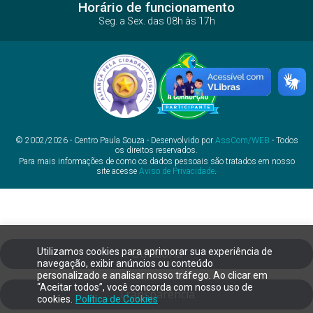
Horário de funcionamento
Seg. a Sex. das 08h às 17h
© 2002/2026 - Centro Paula Souza - Desenvolvido por
AssCom/WEB
- Todos
os direitos reservados.
Para mais informações de como os dados pessoais são tratados em nosso
site acesse
Aviso de Privacidade
.
Utilizamos cookies para aprimorar sua experiência de
Ouvidoria
navegação, exibir anúncios ou conteúdo
personalizado e analisar nosso tráfego. Ao clicar em
“Aceitar todos”, você concorda com nosso uso de
Transparência
cookies.
Política de Cookies