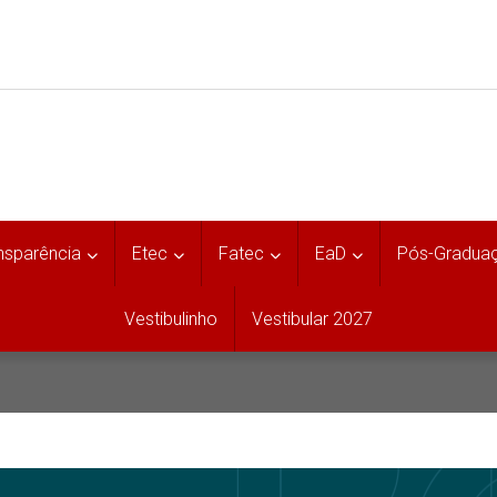
nsparência
Etec
Fatec
EaD
Pós-Gradua
Vestibulinho
Vestibular 2027