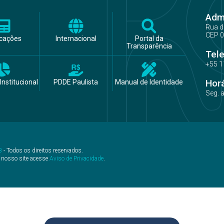
Admi
Rua d
CEP 0
icações
Internacional
Portal da
Transparência
Tel
+55 1
Hor
Institucional
PDDE Paulista
Manual de Identidade
Seg. 
B
- Todos os direitos reservados.
 nosso site acesse
Aviso de Privacidade
.