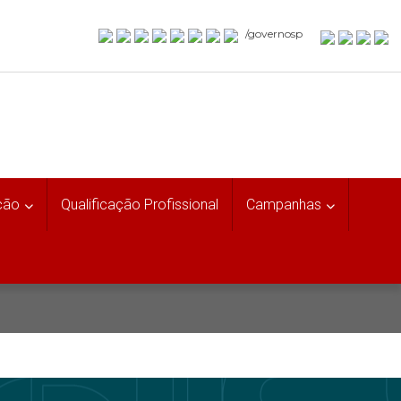
/governosp
ção
Qualificação Profissional
Campanhas