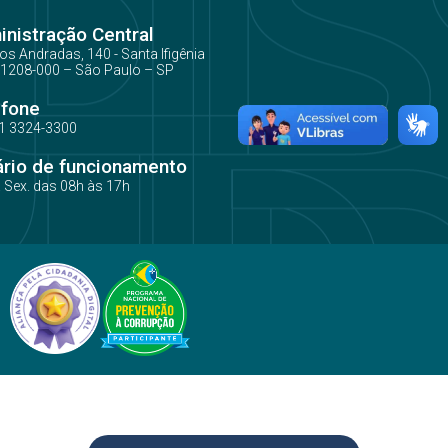
nistração Central
os Andradas, 140 - Santa Ifigênia
1208-000 – São Paulo – SP
efone
1 3324-3300
ário de funcionamento
a Sex. das 08h às 17h