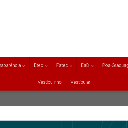
nsparência
Etec
Fatec
EaD
Pós-Gradua
Vestibulinho
Vestibular