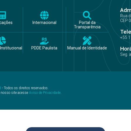
Admi
Rua d
CEP 0
icações
Internacional
Portal da
Transparência
Tel
+55 1
Hor
Institucional
PDDE Paulista
Manual de Identidade
Seg. 
B
- Todos os direitos reservados.
 nosso site acesse
Aviso de Privacidade
.