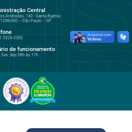
nistração Central
os Andradas, 140 - Santa Ifigênia
1208-000 – São Paulo – SP
efone
1 3324-3300
ário de funcionamento
a Sex. das 08h às 17h