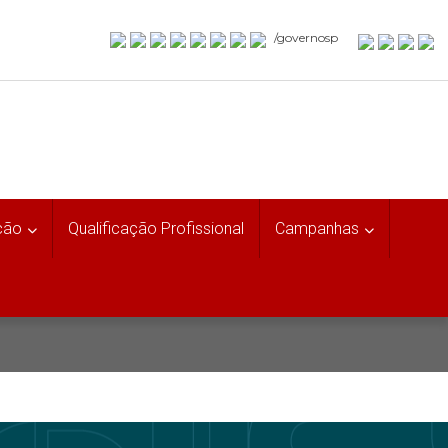
/governosp
ção
Qualificação Profissional
Campanhas