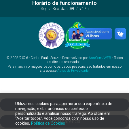
Horário de funcionamento
Seg. a Sex. das 08h às 17h
© 2002/2026 - Centro Paula Souza - Desenvolvido por
AssCom/WEB
- Todos
os direitos reservados.
Para mais informações de como os dados pessoais são tratados em nosso
site acesse
Aviso de Privacidade
.
Utilizamos cookies para aprimorar sua experiência de
Ouvidoria
navegação, exibir anúncios ou conteúdo
personalizado e analisar nosso tráfego. Ao clicar em
“Aceitar todos”, você concorda com nosso uso de
Transparência
cookies.
Política de Cookies