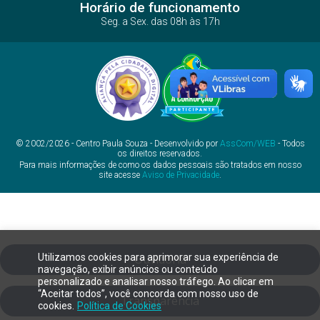
Horário de funcionamento
Seg. a Sex. das 08h às 17h
© 2002/2026 - Centro Paula Souza - Desenvolvido por
AssCom/WEB
- Todos
os direitos reservados.
Para mais informações de como os dados pessoais são tratados em nosso
site acesse
Aviso de Privacidade
.
Utilizamos cookies para aprimorar sua experiência de
Ouvidoria
navegação, exibir anúncios ou conteúdo
personalizado e analisar nosso tráfego. Ao clicar em
“Aceitar todos”, você concorda com nosso uso de
Transparência
cookies.
Política de Cookies