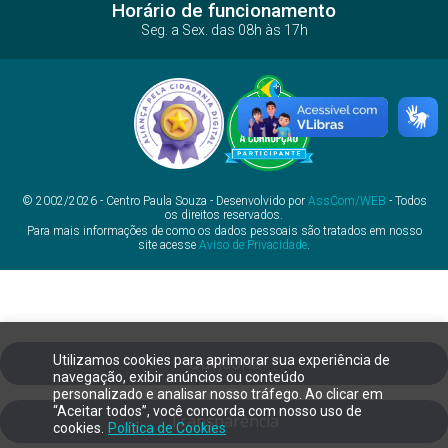
Horário de funcionamento
Seg. a Sex. das 08h às 17h
© 2002/2026 - Centro Paula Souza - Desenvolvido por
AssCom/WEB
- Todos
os direitos reservados.
Para mais informações de como os dados pessoais são tratados em nosso
site acesse
Aviso de Privacidade
.
Utilizamos cookies para aprimorar sua experiência de
Ouvidoria
navegação, exibir anúncios ou conteúdo
personalizado e analisar nosso tráfego. Ao clicar em
“Aceitar todos”, você concorda com nosso uso de
Transparência
cookies.
Política de Cookies