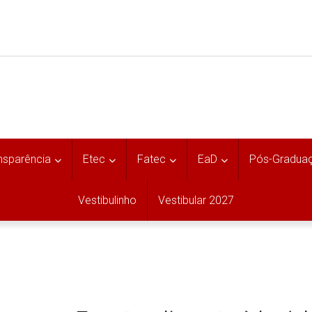
nsparência
Etec
Fatec
EaD
Pós-Gradua
Vestibulinho
Vestibular 2027