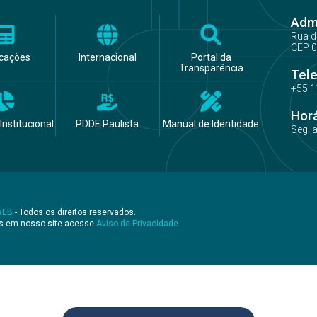
Admi
Rua d
CEP 0
icações
Internacional
Portal da
Transparência
Tel
+55 1
Hor
Institucional
PDDE Paulista
Manual de Identidade
Seg. 
WEB
- Todos os direitos reservados.
os em nosso site acesse
Aviso de Privacidade
.