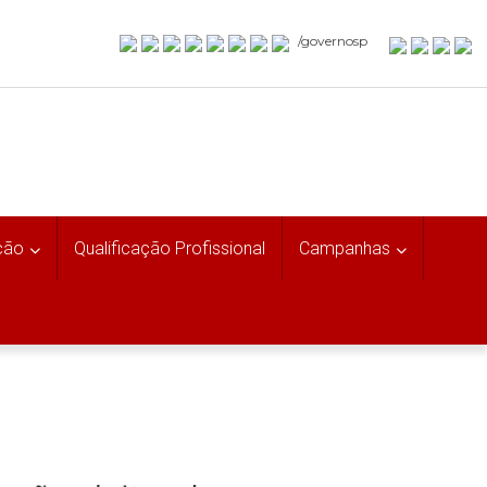
/governosp
ção
Qualificação Profissional
Campanhas