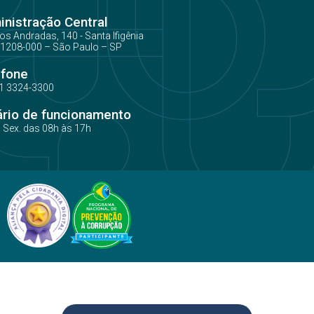
nistração Central
os Andradas, 140 - Santa Ifigênia
1208-000 – São Paulo – SP
efone
1 3324-3300
ário de funcionamento
a Sex. das 08h às 17h