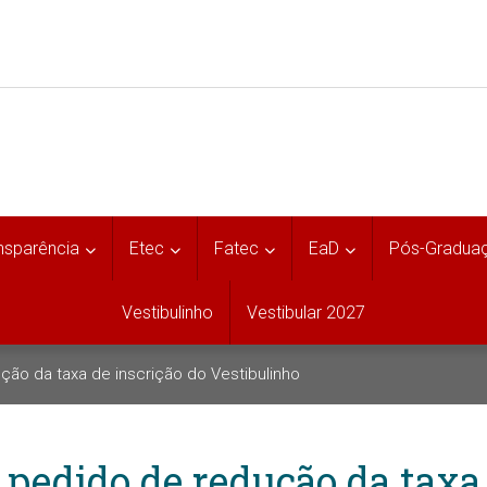
nsparência
Etec
Fatec
EaD
Pós-Gradua
Vestibulinho
Vestibular 2027
ção da taxa de inscrição do Vestibulinho
pedido de redução da taxa 