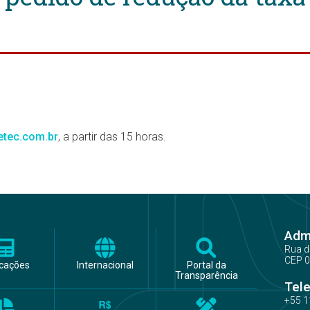
etec.com.br
, a partir das 15 horas.
Admi
Rua d
CEP 0
icações
Internacional
Portal da
Transparência
Tel
+55 1