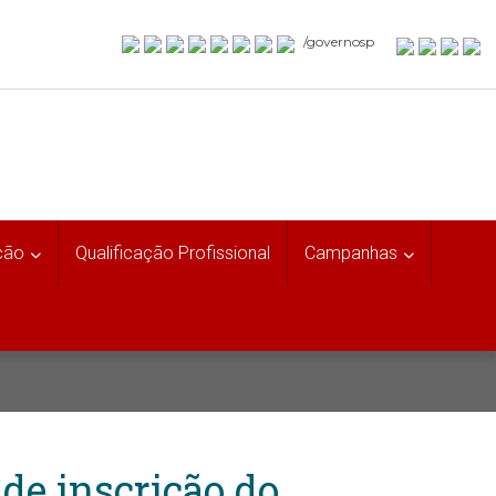
/governosp
ção
Qualificação Profissional
Campanhas
de inscrição do