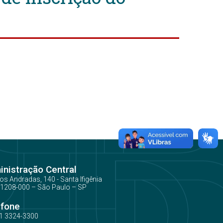
nistração Central
os Andradas, 140 - Santa Ifigênia
1208-000 – São Paulo – SP
efone
1 3324-3300