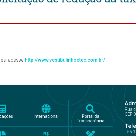
ções, acesse
http://www.vestibulinhoetec.com.br/
Admi
Rua d
CEP 0
icações
Internacional
Portal da
Transparência
Tel
+55 1