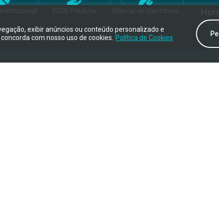
Hor
Institucional
PDDE Paulista
Manual de Identidade
Seg. 
vegação, exibir anúncios ou conteúdo personalizado e
Pe
cê concorda com nosso uso de cookies.
Política de Cookies
B
- Todos os direitos reservados.
 nosso site acesse
Aviso de Privacidade
.
Transparência