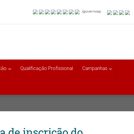
/governosp
ção
Qualificação Profissional
Campanhas
a de inscrição do