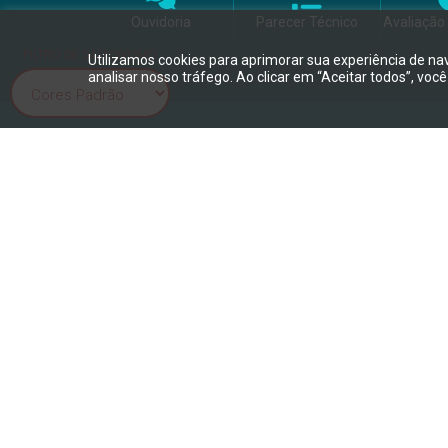
Ouvidoria
Parecer Técnico
Avaliação 
FILTRO DE DALTONISMO
Utilizamos cookies para aprimorar sua experiência de na
analisar nosso tráfego. Ao clicar em “Aceitar todos”, vo
© 2002/2026 - Centro Paula Souza - Desenvolvido por
AssCom/WE
Para mais informações de como os dados pessoais são tratados em
Ouvidoria