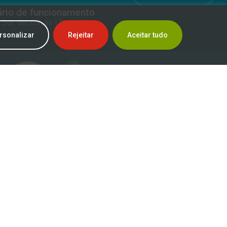
ário de funcionamento
a Sex. das 08h às 17h
rsonalizar
Rejeitar
Aceitar tudo
SIC