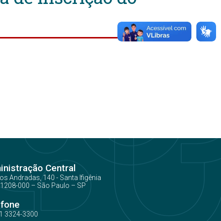
nistração Central
os Andradas, 140 - Santa Ifigênia
1208-000 – São Paulo – SP
efone
1 3324-3300