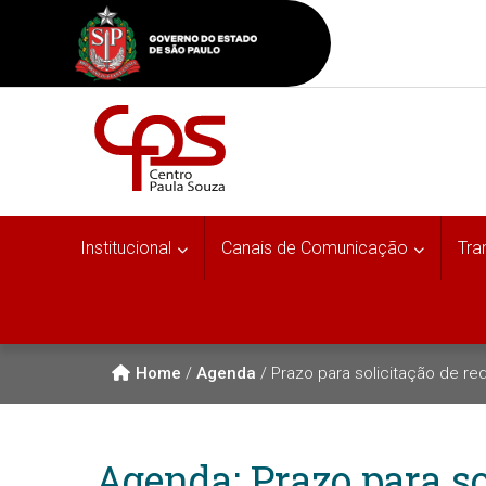
Institucional
Canais de Comunicação
Tra
Home
/
Agenda
/
Prazo para solicitação de re
Agenda: Prazo para so