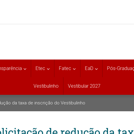
nsparência
Etec
Fatec
EaD
Pós-Gradua
Vestibulinho
Vestibular 2027
dução da taxa de inscrição do Vestibulinho
licitação de redução da tax