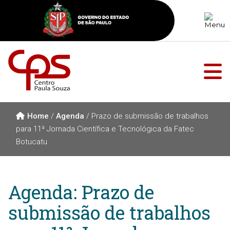
Home
/
Agenda
/
Prazo de submissão de trabalhos
para 11ª Jornada Científica e Tecnológica da Fatec
Botucatu
Agenda: Prazo de
submissão de trabalhos