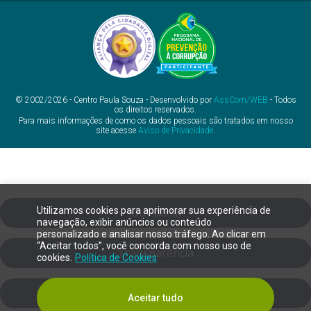
© 2002/2026 - Centro Paula Souza - Desenvolvido por
AssCom/WEB
- Todos
os direitos reservados.
Para mais informações de como os dados pessoais são tratados em nosso
site acesse
Aviso de Privacidade
.
Utilizamos cookies para aprimorar sua experiência de
Ouvidoria
navegação, exibir anúncios ou conteúdo
personalizado e analisar nosso tráfego. Ao clicar em
“Aceitar todos”, você concorda com nosso uso de
Transparência
cookies.
Política de Cookies
SIC
Aceitar tudo