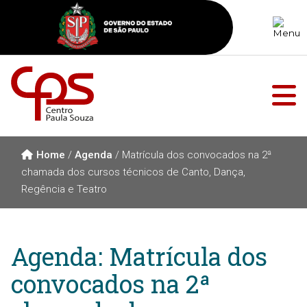
Home
/
Agenda
/
Matrícula dos convocados na 2ª
chamada dos cursos técnicos de Canto, Dança,
Regência e Teatro
Agenda: Matrícula dos
convocados na 2ª