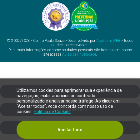
© 2002/2026 - Centro Paula Souza - Desenvolvido por
AssCom/WEB
- Todos
os direitos reservados.
Para mais informações de como os dados pessoais são tratados em nosso
site acesse
Aviso de Privacidade
.
Utilizamos cookies para aprimorar sua experiência de
Ouvidoria
navegação, exibir anúncios ou conteúdo
personalizado e analisar nosso tráfego. Ao clicar em
“Aceitar todos”, você concorda com nosso uso de
Transparência
cookies.
Política de Cookies
SIC
Aceitar tudo