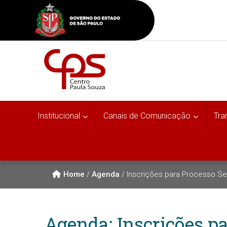
Institucional
Canais de Comunicação
Tra
Home
/
Agenda
/
Inscrições para Processo Se
Agenda: Inscrições pa