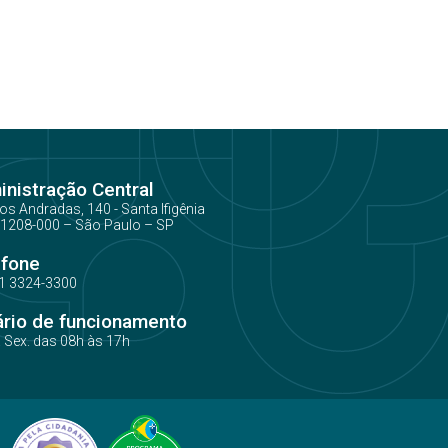
nistração Central
os Andradas, 140 - Santa Ifigênia
1208-000 – São Paulo – SP
efone
1 3324-3300
ário de funcionamento
a Sex. das 08h às 17h