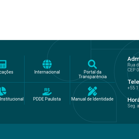
Admi
Rua d
CEP 0
icações
Internacional
Portal da
Transparência
Tel
+55 1
Hor
Institucional
PDDE Paulista
Manual de Identidade
Seg. 