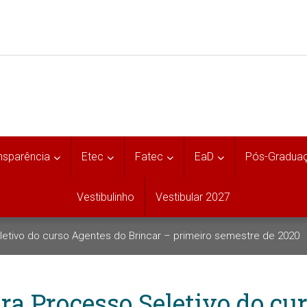
nsparência
Etec
Fatec
EaD
Pós-Gradua
Vestibulinho
Vestibular 2027
letivo do curso Agentes do Brincar – primeiro semestre de 2020
ra Processo Seletivo do cu