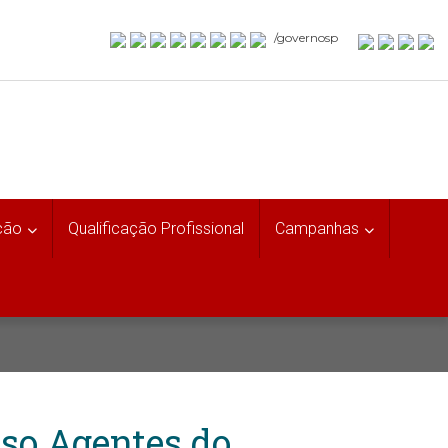
/governosp
ção
Qualificação Profissional
Campanhas
rso Agentes do