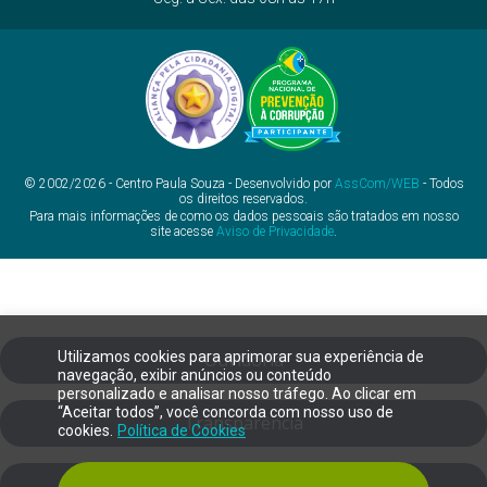
© 2002/2026 - Centro Paula Souza - Desenvolvido por
AssCom/WEB
- Todos
os direitos reservados.
Para mais informações de como os dados pessoais são tratados em nosso
site acesse
Aviso de Privacidade
.
Utilizamos cookies para aprimorar sua experiência de
Ouvidoria
navegação, exibir anúncios ou conteúdo
personalizado e analisar nosso tráfego. Ao clicar em
“Aceitar todos”, você concorda com nosso uso de
Transparência
cookies.
Política de Cookies
SIC