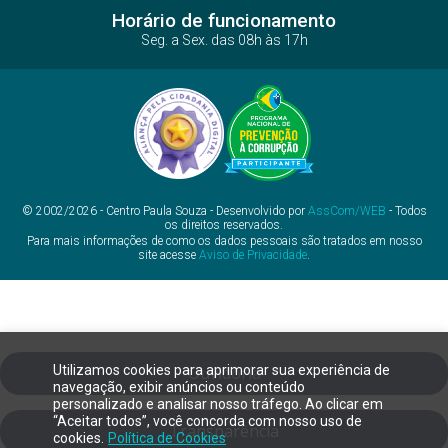
Horário de funcionamento
Seg. a Sex. das 08h às 17h
© 2002/2026 - Centro Paula Souza - Desenvolvido por
AssCom/WEB
- Todos
os direitos reservados.
Para mais informações de como os dados pessoais são tratados em nosso
site acesse
Aviso de Privacidade
.
Utilizamos cookies para aprimorar sua experiência de
Ouvidoria
navegação, exibir anúncios ou conteúdo
personalizado e analisar nosso tráfego. Ao clicar em
“Aceitar todos”, você concorda com nosso uso de
Transparência
cookies.
Política de Cookies