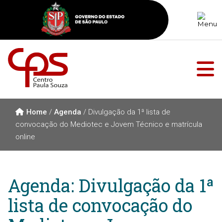
Home
/
Agenda
/
Divulgação da 1ª lista de
convocação do Mediotec e Jovem Técnico e matrícula
online
Agenda: Divulgação da 1ª
lista de convocação do