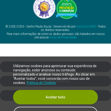
© 2002/2026 - Centro Paula Souza - Desenvolvido por
AssCom/WEB
- Todos
os direitos reservados.
Para mais informações de como os dados pessoais são tratados em nosso
site acesse
Aviso de Privacidade
.
Utilizamos cookies para aprimorar sua experiência de
Ouvidoria
navegação, exibir anúncios ou conteúdo
personalizado e analisar nosso tráfego. Ao clicar em
“Aceitar todos”, você concorda com nosso uso de
Transparência
cookies.
Política de Cookies
SIC
Aceitar tudo