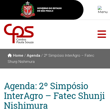
Home
/
Agenda
/
2º Simpósio InterAgro – Fatec
Shunji Nishimura
Agenda: 2º Simpósio
InterAgro – Fatec Shunji
Nishimura