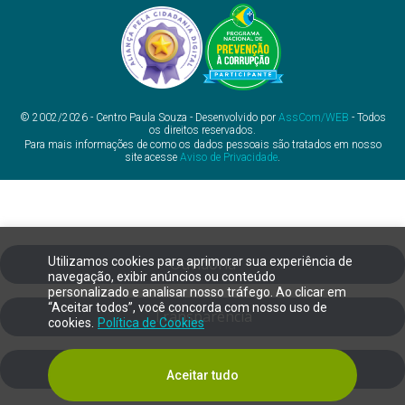
© 2002/2026 - Centro Paula Souza - Desenvolvido por
AssCom/WEB
- Todos
os direitos reservados.
Para mais informações de como os dados pessoais são tratados em nosso
site acesse
Aviso de Privacidade
.
Utilizamos cookies para aprimorar sua experiência de
Ouvidoria
navegação, exibir anúncios ou conteúdo
personalizado e analisar nosso tráfego. Ao clicar em
“Aceitar todos”, você concorda com nosso uso de
Transparência
cookies.
Política de Cookies
SIC
Aceitar tudo