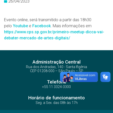
26/04/2023
Evento online, será transmitido a partir das 18h30
pelo
Youtube
e
Facebook
. Mais informações em
https://www.cps.sp.gov.br/primeiro-meetup-dicca-vai-
debater-mercado-de-artes-digitais/
Administração Central
Rua dos Andradas, 140 - Santa Ifigênia
CEP 01208-000 – São Paulo – SP
Telefone
+55 11 3324-3300
Horário de funcionamento
Seg. a Sex. das 08h às 17h