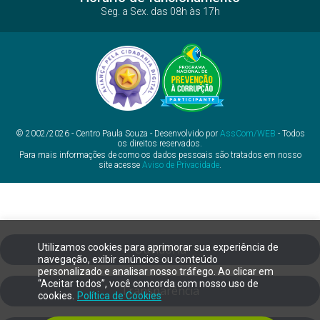
Seg. a Sex. das 08h às 17h
© 2002/2026 - Centro Paula Souza - Desenvolvido por
AssCom/WEB
- Todos
os direitos reservados.
Para mais informações de como os dados pessoais são tratados em nosso
site acesse
Aviso de Privacidade
.
Utilizamos cookies para aprimorar sua experiência de
Ouvidoria
navegação, exibir anúncios ou conteúdo
personalizado e analisar nosso tráfego. Ao clicar em
“Aceitar todos”, você concorda com nosso uso de
Transparência
cookies.
Política de Cookies