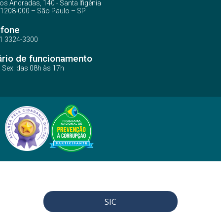
os Andradas, 140 - Santa Ifigênia
1208-000 – São Paulo – SP
efone
1 3324-3300
ário de funcionamento
a Sex. das 08h às 17h
SIC