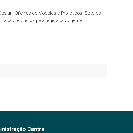
 Design. Oficinas de Modelos e Protótipos. Setores
rmação requerida pela legislação vigente.
Cotia
Fatec Cotia
nistração Central