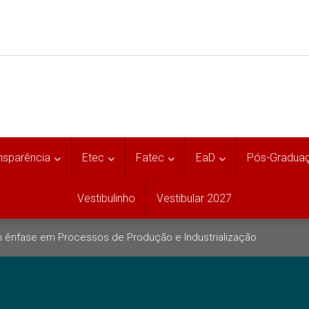
nsparência
Etec
Fatec
EaD
Pós-Gradua
Vestibulinho
Vestibular 2027
 ênfase em Processos de Produção e Industrialização