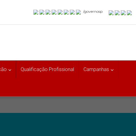
/governosp
ção
Qualificação Profissional
Campanhas