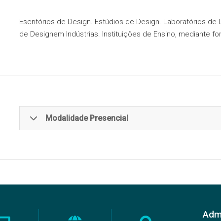
Escritórios de Design. Estúdios de Design. Laboratórios de
de Designem Indústrias. Instituições de Ensino, mediante fo
Modalidade Presencial
São Paulo
Fatec Tatuapé – Victor Civita
Admi