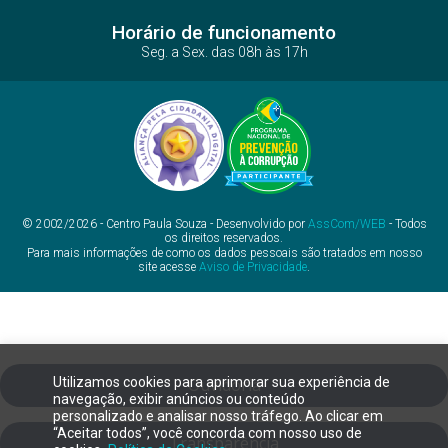
Horário de funcionamento
Seg. a Sex. das 08h às 17h
© 2002/2026 - Centro Paula Souza - Desenvolvido por
AssCom/WEB
- Todos
os direitos reservados.
Para mais informações de como os dados pessoais são tratados em nosso
site acesse
Aviso de Privacidade
.
Utilizamos cookies para aprimorar sua experiência de
Ouvidoria
navegação, exibir anúncios ou conteúdo
personalizado e analisar nosso tráfego. Ao clicar em
“Aceitar todos”, você concorda com nosso uso de
Transparência