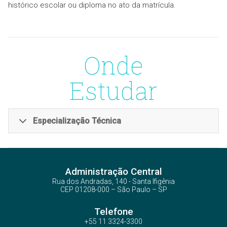
histórico escolar ou diploma no ato da matrícula.
Onde
Estudar
Especialização Técnica
Lins
Etec de Lins
Administração Central
Rua dos Andradas, 140 - Santa Ifigênia
CEP 01208-000 – São Paulo – SP
Telefone
+55 11 3324-3300