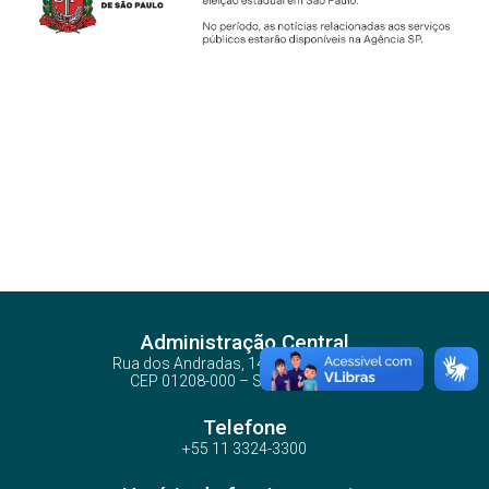
Administração Central
Rua dos Andradas, 140 - Santa Ifigênia
CEP 01208-000 – São Paulo – SP
Telefone
+55 11 3324-3300