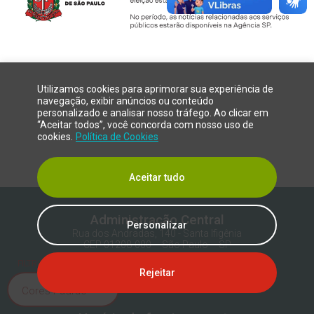
Utilizamos cookies para aprimorar sua experiência de
navegação, exibir anúncios ou conteúdo
personalizado e analisar nosso tráfego. Ao clicar em
“Aceitar todos”, você concorda com nosso uso de
cookies.
Política de Cookies
Aceitar tudo
Administração Central
Personalizar
Rua dos Andradas, 140 - Santa Ifigênia
CEP 01208-000 – São Paulo – SP
FILTRO DE DALTONISMO
Telefone
Rejeitar
+55 11 3324-3300