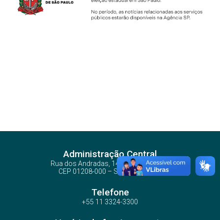
Administração Central
Rua dos Andradas, 140 - Santa Ifigênia
CEP 01208-000 – São Paulo – SP
Telefone
+55 11 3324-3300