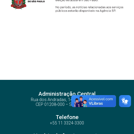
Administração Central
Rua dos Andradas, 140 - Santa Ifigênia
CEP 01208-000 – São Paulo – SP
Telefone
+55 11 3324-3300