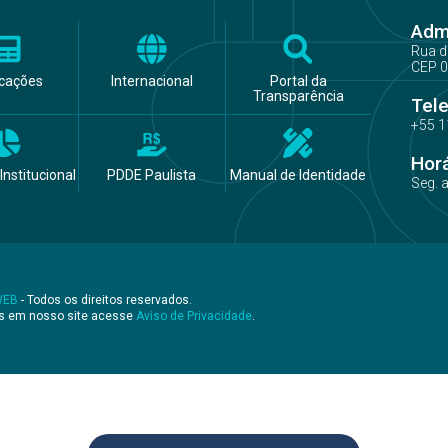
Admi
Rua d
CEP 0
icações
Internacional
Portal da
Transparência
Tel
+55 1
Hor
Institucional
PDDE Paulista
Manual de Identidade
Seg. 
WEB
- Todos os direitos reservados.
os em nosso site acesse
Aviso de Privacidade
.