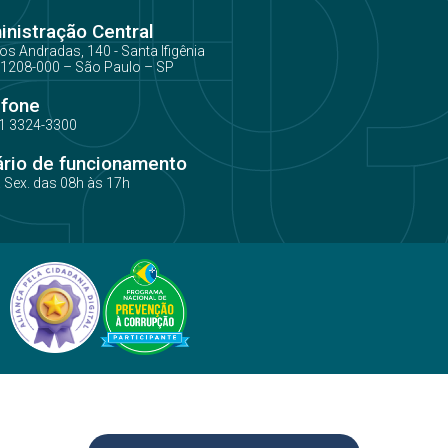
nistração Central
os Andradas, 140 - Santa Ifigênia
1208-000 – São Paulo – SP
efone
1 3324-3300
ário de funcionamento
a Sex. das 08h às 17h