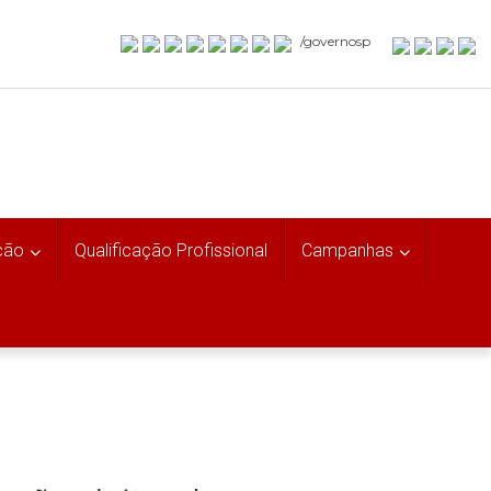
/governosp
ção
Qualificação Profissional
Campanhas