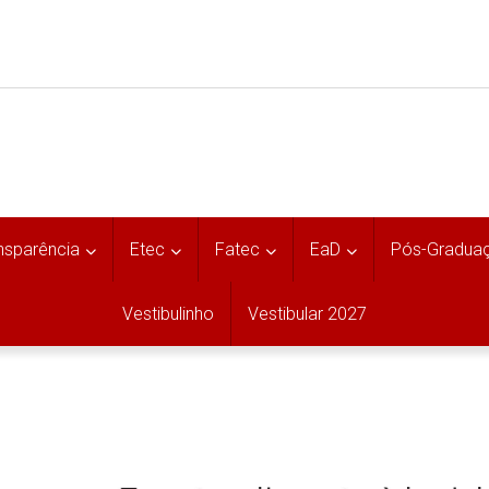
nsparência
Etec
Fatec
EaD
Pós-Gradua
Vestibulinho
Vestibular 2027