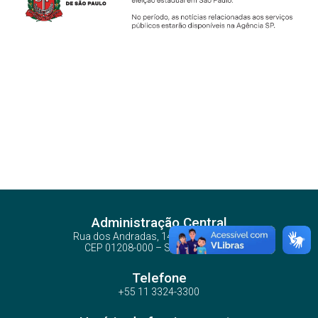
Administração Central
Rua dos Andradas, 140 - Santa Ifigênia
CEP 01208-000 – São Paulo – SP
Telefone
+55 11 3324-3300